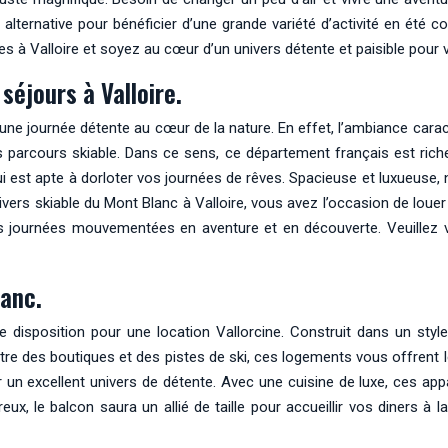
alternative pour bénéficier d’une grande variété d’activité en été 
ces à Valloire et soyez au cœur d’un univers détente et paisible pou
éjours à Valloire.
à une journée détente au cœur de la nature. En effet, l’ambiance cara
parcours skiable. Dans ce sens, ce département français est riche
ui est apte à dorloter vos journées de rêves. Spacieuse et luxueuse,
vers skiable du Mont Blanc à Valloire, vous avez l’occasion de loue
os journées mouvementées en aventure et en découverte. Veuillez v
anc.
isposition pour une location Vallorcine. Construit dans un style 
tre des boutiques et des pistes de ski, ces logements vous offrent 
r un excellent univers de détente. Avec une cuisine de luxe, ces 
eux, le balcon saura un allié de taille pour accueillir vos diners à