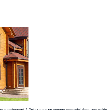
ture passionnant ? Optez pour un voyage sensoriel dans une vallée