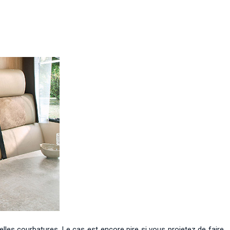
lles courbatures. Le cas est encore pire si vous projetez de faire