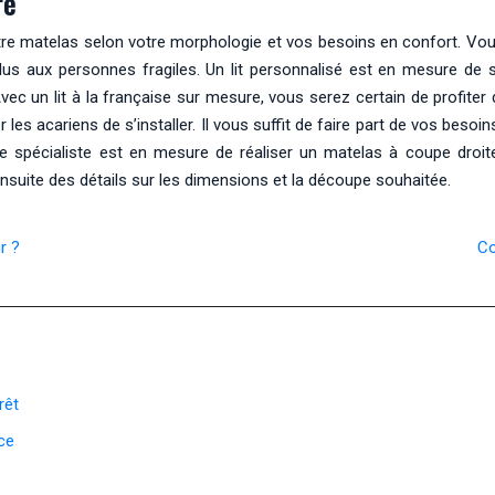
re
re matelas selon votre morphologie et vos besoins en confort. Vous
s aux personnes fragiles. Un lit personnalisé est en mesure de s’ad
vec un lit à la française sur mesure, vous serez certain de profiter
les acariens de s’installer. Il vous suffit de faire part de vos besoins
e spécialiste est en mesure de réaliser un matelas à coupe droi
nsuite des détails sur les dimensions et la découpe souhaitée.
r ?
Co
rêt
ce