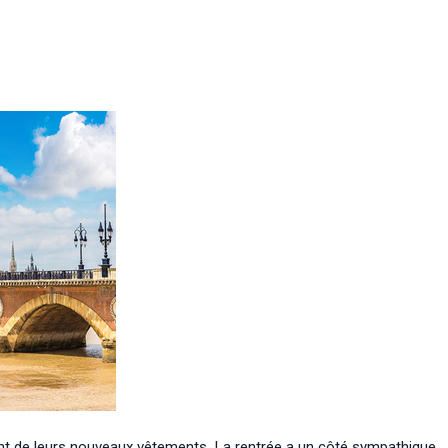
rent de leurs nouveaux vêtements. La rentrée a un côté sympathique